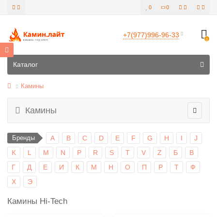
0
0
+7(977)996-96-33
0
Все категории
Каталог
Камины
Камины
Бренды
A
B
C
D
E
F
G
H
I
J
K
L
M
N
P
R
S
T
V
Z
Б
В
Г
Д
Е
И
К
М
Н
О
П
Р
Т
Ф
Х
Э
Камины Hi-Tech