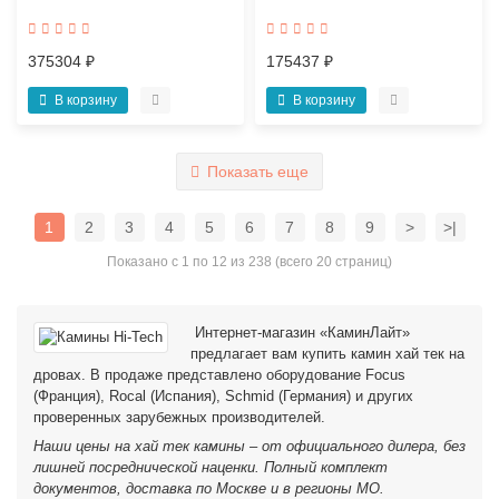
375304 ₽
175437 ₽
В корзину
В корзину
Показать еще
1
2
3
4
5
6
7
8
9
>
>|
Показано с 1 по 12 из 238 (всего 20 страниц)
Интернет-магазин «КаминЛайт»
предлагает вам купить камин хай тек на
дровах. В продаже представлено оборудование Focus
(Франция), Rocal (Испания), Schmid (Германия) и других
проверенных зарубежных производителей.
Наши цены на хай тек камины – от официального дилера, без
лишней посреднической наценки. Полный комплект
документов, доставка по Москве и в регионы МО.