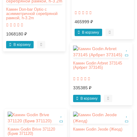
Камин Don-bar Optio с
асимметричной серебряной
рамкой, h-3.2m
465999 ₽
В корзину
1068180 ₽
В корзину
Камин Godin Arbret 373145
(Арбрет 373145)
335385 ₽
В корзину
Камин Godin Brive 371120
Камин Godin Jeode (Жеод)
(Брив 371120)