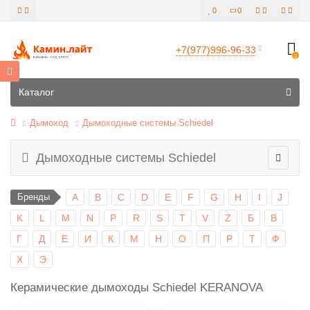
0
0
+7(977)996-96-33
0
Все категории
Каталог
Дымоход
Дымоходные системы Schiedel
Дымоходные системы Schiedel
Бренды
A
B
C
D
E
F
G
H
I
J
K
L
M
N
P
R
S
T
V
Z
Б
В
Г
Д
Е
И
К
М
Н
О
П
Р
Т
Ф
Х
Э
Керамические дымоходы Schiedel KERANOVA