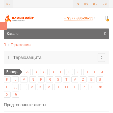
0
0
+7(977)996-96-33
0
Все категории
Каталог
Термозащита
Термозащита
Бренды
A
B
C
D
E
F
G
H
I
J
K
L
M
N
P
R
S
T
V
Z
Б
В
Г
Д
Е
И
К
М
Н
О
П
Р
Т
Ф
Х
Э
Предтопочные листы