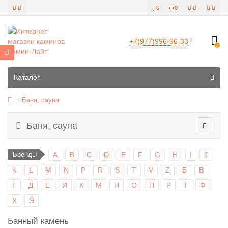
0
0
+7(977)996-96-33
0
Все категории
Каталог
Баня, сауна
Баня, сауна
Бренды
A
B
C
D
E
F
G
H
I
J
K
L
M
N
P
R
S
T
V
Z
Б
В
Г
Д
Е
И
К
М
Н
О
П
Р
Т
Ф
Х
Э
Банный камень