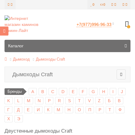
0
0
+7(977)996-96-33
0
Все категории
Каталог
Дымоход
Дымоходы Craft
Дымоходы Craft
Бренды
A
B
C
D
E
F
G
H
I
J
K
L
M
N
P
R
S
T
V
Z
Б
В
Г
Д
Е
И
К
М
Н
О
П
Р
Т
Ф
Х
Э
Двустенные дымоходы Craft