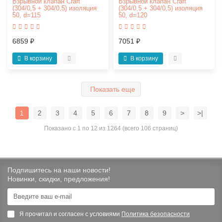
Взрывной клапан Craft
Взрывной клапан Craft
(304/0,5 + 304/0,5) изоляция
(304/0,5 + 304/0,5) изоляция
50, d=115
50, d=120
6859 ₽
7051 ₽
В корзину
В корзину
Показать еще
1
2
3
4
5
6
7
8
9
>
>|
Показано с 1 по 12 из 1264 (всего 106 страниц)
Подпишитесь на наши новости!
Новинки, скидки, предложения!
Я прочитал и согласен с условиями
Политика безопасности