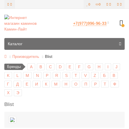
0
0
+7(977)996-96-33
0
Все категории
Каталог
Производитель
Blist
Бренды
A
B
C
D
E
F
G
H
I
J
K
L
M
N
P
R
S
T
V
Z
Б
В
Г
Д
Е
И
К
М
Н
О
П
Р
Т
Ф
Х
Э
Blist