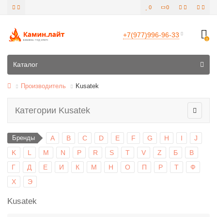
0
0
+7(977)996-96-33
0
Все категории
Каталог
Производитель
Kusatek
Категории Kusatek
Бренды
A
B
C
D
E
F
G
H
I
J
K
L
M
N
P
R
S
T
V
Z
Б
В
Г
Д
Е
И
К
М
Н
О
П
Р
Т
Ф
Х
Э
Kusatek