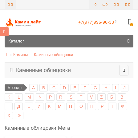
0
0
+7(977)996-96-33
0
Все категории
Каталог
Камины
Каминные облицовки
Каминные облицовки
Бренды
A
B
C
D
E
F
G
H
I
J
K
L
M
N
P
R
S
T
V
Z
Б
В
Г
Д
Е
И
К
М
Н
О
П
Р
Т
Ф
Х
Э
Каминные облицовки Мета