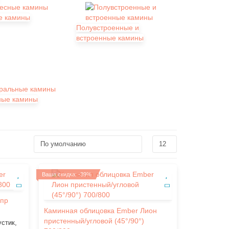
е камины
Полувстроенные и
встроенные камины
ные камины
Ваша скидка: -39%
ипр
Каминная облицовка Ember Лион
пристенный/угловой (45°/90°)
стик,