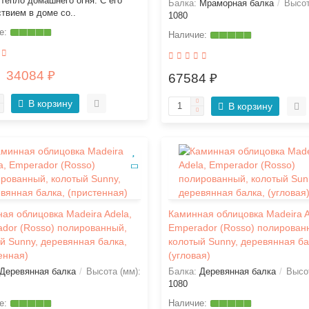
тепло домашнего огня. С его
Балка:
Мраморная балка
Высот
твием в доме со..
1080
34084 ₽
67584 ₽
В корзину
В корзину
ая облицовка Madeira Adela,
Каминная облицовка Madeira A
dor (Rosso) полированный,
Emperador (Rosso) полирован
й Sunny, деревянная балка,
колотый Sunny, деревянная ба
енная)
(угловая)
Деревянная балка
Высота (мм):
Балка:
Деревянная балка
Высот
1080