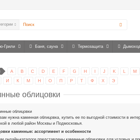
тегории
ю-Грили
Баня, сауна
Термозащита
Дымохо
ы
A
B
C
D
E
F
G
H
I
J
K
L
M
И
К
М
Н
О
П
Р
Т
Ф
Х
Э
нные облицовки
ам нужна каминная облицовка, купить ее по выгодной стоимости в инте
кой в любой район Москвы и Подмосковья.
овки каминные: ассортимент и особенности
м онлайн-каталоге представлены каминные облицовки для угловых и пр