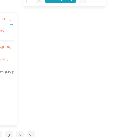
Agnes,
лка,
а (мм):
9
>
>|