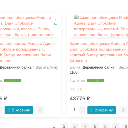
ая облицовка Madeira Agnes,
Каминная облицовка Madeira 
hokolate полированный,
Dark Chokolate полированный,
й Sunny, деревянная балка,
колотый Sunny, деревянная ба
енная)
(угловая)
Деревянная балка
Высота (мм):
Балка:
Деревянная балка
Высот
1100
6 ₽
43776 ₽
В корзину
В корзину
1
2
3
4
5
6
7
8