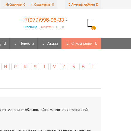
Избранное:
0
Сравнение:
0
Личный кабинет
+7(977)996-96-33
Розница
Монтаж
0
д
Новости
Акции
О компании
N
P
R
S
T
V
Z
Б
В
Г
рнет-магазине «КаминЛайт» можно с оперативной
истенных, встроенных и полу-встроенных моделей