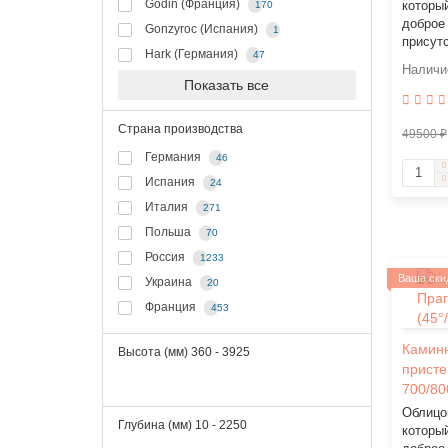
Godin (Франция)
которы
170
доброе 
Gonzyroc (Испания)
1
присутс
Hark (Германия)
47
Показать все
Страна производства
49500 ₽
Германия
46
Испания
24
Италия
271
Польша
70
Россия
1233
Ваша ски
Украина
20
Франция
453
Каминн
Высота (мм)
360
-
3925
присте
700/80
Облицо
Глубина (мм)
10
-
2250
которы