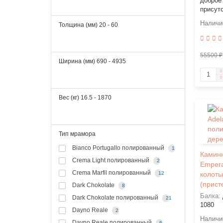
доброе 
присутс
Толщина (мм)
20
-
60
55500 ₽
Ширина (мм)
690
-
4935
Вес (кг)
16.5
-
1870
Тип мрамора
Bianco Portugallo полированный
1
Каминн
Crema Light полированный
2
Empera
Crema Marfil полированный
12
колоты
(прист
Dark Chokolate
8
Балка:
Dark Chokolate полированный
21
1080
Dayno Reale
2
Dayno Reale полированный
6