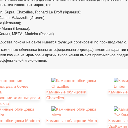
в таких известных марок, как:
n, Supra, Chazelles, Richard Le Droff (Франция);
Kamin, Palazzetti (Италия);
r (Испания);
o Marmi (Польша);
Камин, МЕТА, Madeira (Россия).
обства поиска на сайте имеется функция сортировки по производителю,
 каминные облицовки (цены от официального дилера) имеются гарантии
вки камина из мрамора и других типов камня имеют практическое предн
 эффективной и экономной.
Каминные облицовки
Каминные
ронние камины: два и
Chazelles
текла
е облицовки Madeira
Каминные облицовки Мета
Каминные
ЭкоКамин