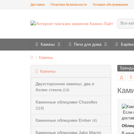
Доставка
Политика безопасности
Условия обслуживания
Все ка
Камины
Печи для дома
Барбек
Камины
Бренд
Камины
Д
Е
Двухсторонние камины: два и
Ками
более стекла
(14)
Каминные облицовки Chazelles
(119)
Если в
достав
Каминные облицовки Ember
(4)
Облиц
Каминные облицовки Jabo Marmi
В наше