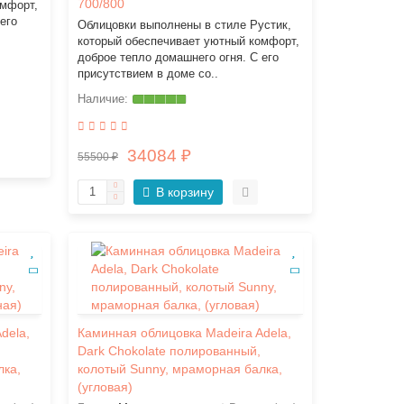
700/800
омфорт,
его
Облицовки выполнены в стиле Рустик,
который обеспечивает уютный комфорт,
доброе тепло домашнего огня. С его
присутствием в доме со..
34084 ₽
55500 ₽
В корзину
dela,
Каминная облицовка Madeira Adela,
Dark Chokolate полированный,
лка,
колотый Sunny, мраморная балка,
(угловая)