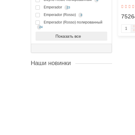
Emperador
23
Emperador (Rosso)
3
7526
Emperador (Rosso) полированный
24
Показать все
Наши новинки
Каминная топка Astov М 700
Материал изготовления и конструктивные
особенностиТопка имеет двойной корпус.К
внешнему, выполненному из котловой
стали, приварены..