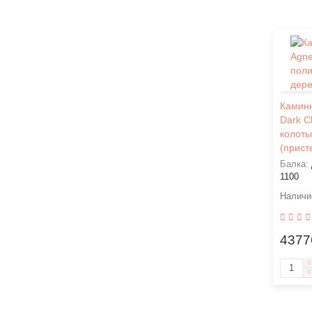
0 ₽
В корзину
Ваша скидка: -39%
Каминн
Dark C
Теплонакопительная облицовка Talkorus
колоты
из талькомагнезита для топки Keddy 520
(прист
Вес (кг):
997
Высота (мм):
1850
Балка:
1100
135844 ₽
221200 ₽
4377
В корзину
Ваша скидка: -39%