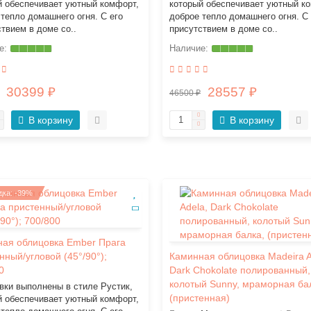
й обеспечивает уютный комфорт,
который обеспечивает уютный к
тепло домашнего огня. С его
доброе тепло домашнего огня. С 
твием в доме со..
присутствием в доме со..
30399 ₽
28557 ₽
46500 ₽
В корзину
В корзину
дка: -39%
ая облицовка Ember Прага
нный/угловой (45°/90°);
Каминная облицовка Madeira A
0
Dark Chokolate полированный,
колотый Sunny, мраморная ба
вки выполнены в стиле Рустик,
(пристенная)
й обеспечивает уютный комфорт,