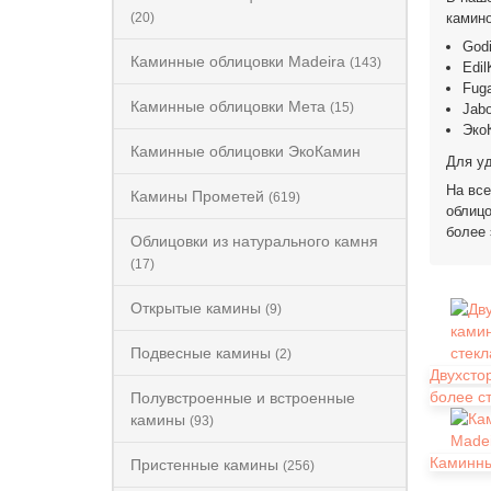
(20)
камино
Godi
Каминные облицовки Madeira
(143)
Edil
Fuga
Каминные облицовки Мета
(15)
Jab
Эко
Каминные облицовки ЭкоКамин
Для уд
На все
Камины Прометей
(619)
облицо
более
Облицовки из натурального камня
(17)
Открытые камины
(9)
Подвесные камины
(2)
Двухсто
более с
Полувстроенные и встроенные
камины
(93)
Каминны
Пристенные камины
(256)