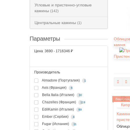
Угловые и пристенно-угловые
камины
(142)
Центральные камины
(1)
Параметры
Облицов
камня
Цена
3690
-
1716346
₽
Пристен
Производитель
Almadore (Португалия)
1
Axis (Франция)
6
Bella Italia (Италия)
30
Ваша ски
Chazelles (Франция)
119
EdilKamin (Италия)
99
Каминн
Ember (Сербия)
4
присте
Fugar (Испания)
11
Облицо