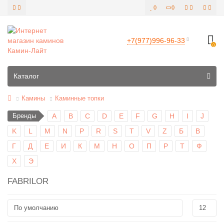
0
0
+7(977)996-96-33
0
Все категории
Каталог
Камины
Каминные топки
Бренды
A
B
C
D
E
F
G
H
I
J
K
L
M
N
P
R
S
T
V
Z
Б
В
Г
Д
Е
И
К
М
Н
О
П
Р
Т
Ф
Х
Э
FABRILOR