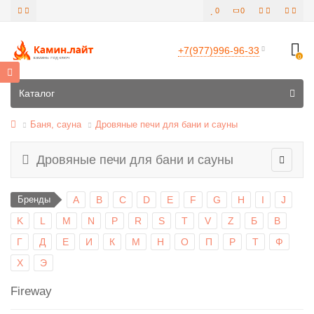
0
0
+7(977)996-96-33
0
Все категории
Каталог
Баня, сауна
Дровяные печи для бани и сауны
Дровяные печи для бани и сауны
Бренды
A
B
C
D
E
F
G
H
I
J
K
L
M
N
P
R
S
T
V
Z
Б
В
Г
Д
Е
И
К
М
Н
О
П
Р
Т
Ф
Х
Э
Fireway