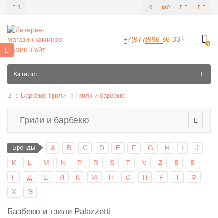
0
0
+7(977)996-96-33
0
Все категории
Каталог
Барбекю-Грили
Грили и барбекю
Грили и барбекю
Бренды
A
B
C
D
E
F
G
H
I
J
K
L
M
N
P
R
S
T
V
Z
Б
В
Г
Д
Е
И
К
М
Н
О
П
Р
Т
Ф
Х
Э
Барбекю и грили Palazzetti