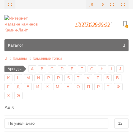
0
0
+7(977)996-96-33
0
Все категории
Каталог
Камины
Каминные топки
Бренды
A
B
C
D
E
F
G
H
I
J
K
L
M
N
P
R
S
T
V
Z
Б
В
Г
Д
Е
И
К
М
Н
О
П
Р
Т
Ф
Х
Э
Axis