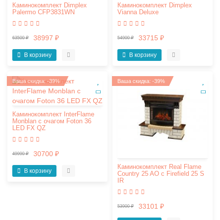
Каминокомплект Dimplex
Каминокомплект Dimplex
Palermo CFP3831WN
Vianna Deluxe
38997 ₽
33715 ₽
63500 ₽
54900 ₽
В корзину
В корзину
Ваша скидка: -39%
Ваша скидка: -39%
Каминокомплект InterFlame
Monblan с очагом Foton 36
LED FX QZ
30700 ₽
49990 ₽
Каминокомплект Real Flame
В корзину
Country 25 AO с Firefield 25 S
IR
33101 ₽
53900 ₽