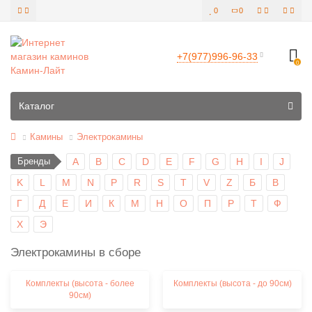
0
0
+7(977)996-96-33
0
Все категории
Каталог
Камины
Электрокамины
Бренды
A
B
C
D
E
F
G
H
I
J
K
L
M
N
P
R
S
T
V
Z
Б
В
Г
Д
Е
И
К
М
Н
О
П
Р
Т
Ф
Х
Э
Электрокамины в сборе
Комплекты (высота - более
Комплекты (высота - до 90см)
90см)