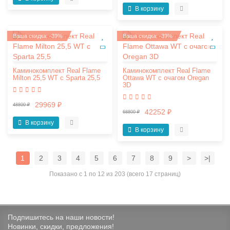
В корзину
Ваша скидка: -39%
Ваша скидка: -39%
Каминокомплект Real Flame
Каминокомплект Real Flame
Milton 25,5 WT с Sparta 25,5
Ottawa WT с очагом Oregan
3D
29969 ₽
48800 ₽
42252 ₽
68800 ₽
В корзину
В корзину
1
2
3
4
5
6
7
8
9
>
>|
Показано с 1 по 12 из 203 (всего 17 страниц)
Подпишитесь на наши новости!
Новинки, скидки, предложения!