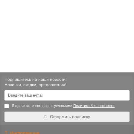
Печь-камин ABX LAPONIE I, с допуском воздуха (зеленый)
327139 ₽
В корзину
Подпишитесь на наши новости!
Новинки, скидки, предложения!
Я прочитал и согласен с условиями
Политика безопасности
Оформить подписку
Информация