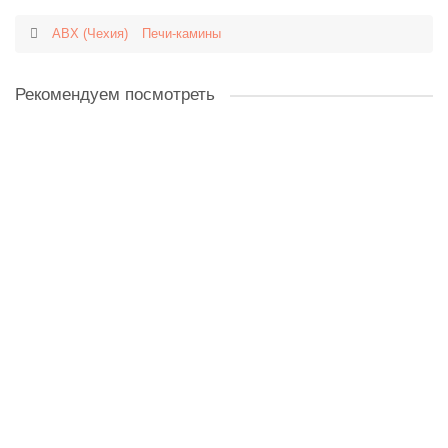
ABX (Чехия)
Печи-камины
Рекомендуем посмотреть
Печь-камин ABX Rennes 5 (тальк с верхней плитой)
131334 ₽
В корзину
Печь-камин ABX PANONIE (коричневый)
174370 ₽