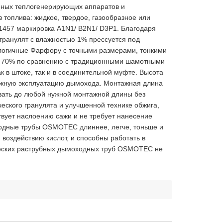
нных теплогенерирующих аппаратов и
топлива: жидкое, твердое, газообразное или
 1457 маркировка A1N1/ B2N1/ D3P1. Благодаря
гранулят с влажностью 1% прессуется под
логичные Фарфору с точными размерами, тонкими
на 70% по сравнению с традиционными шамотными
к в штоке, так и в соединительной муфте. Высота
дежную эксплуатацию дымохода. Монтажная длина
езать до любой нужной монтажной длины без
ского гранулята и улучшенной технике обжига,
твует наслоению сажи и не требует нанесение
ходные трубы OSMOTEC длиннее, легче, тоньше и
 воздействию кислот, и способны работать в
ических раструбных дымоходных труб OSMOTEC не