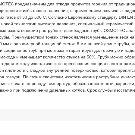
OTEC предназначены для отвода продуктов горения от традицио
ряжения и избыточного давления, с применением различных видов 
х газов от 30 до 600 C. Согласно Европейскому стандарту DIN EN
и новой технологии высокого давления, специальный керамический 
ящные изостатические раструбные дымоходные трубы OSMOTEC ана
 трубы. Преимуществом тонких стенок является уменьшение веса 
0 мм с равномерной толщиной стенки 8 мм по всей длине трубы, ка
й соединение труб при монтаже и гарантирует долговечную и на
ымохода и уменьшает количество стыков на 50%. Трубу можно обр
одаря методу изостатического прессования специального керамиче
ой плотности с гладкой внутренней поверхностью, которая препятс
оя глазури. По своим свойствам изостатические раструбные дымо
ивы к влаге, перепаду температур, образованию копоти, коррозии,
 важно при подключении дизельных котлов. Срок службы изостат