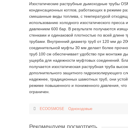
Изостатические раструбные дымоходные трубы OSM
конденсационных котлов, работающих в режиме раз
смешанные виды топлива, с температурой отходящи
использованию холодного изостатического пресса 
давлением 600 бар. В результате получаются из
стенками и одинаковой плотностью по всей длине
трубами. Внутренний диаметр труб от 120 мм до 20
соединительной муфты 30 мм делает более прочно
труб 100 см обеспечивает удобство при монтаже д
ущерба для надежности муфтовых соединений. Благ
получается изостатическая раструбная труба высок
дополнительного защитного гидроизолирующего сл
надежнее, традиционных шамотных труб, они устойч
режиме повышенного и пониженного давления, что
ограничен.
ECOOSMOSE
Одноходовые
Рекомендуем посмотреть