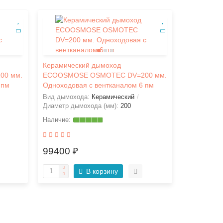
Керамический дымоход
Керамичес
00 мм.
ECOOSMOSE OSMOTEC DV=200 мм.
ECOOSMOS
 пм
Одноходовая с вентканалом 6 пм
Одноходов
Вид дымохода:
Керамический
Вид дымох
Диаметр дымохода (мм):
200
Диаметр ды
99400 ₽
89400 ₽
В корзину