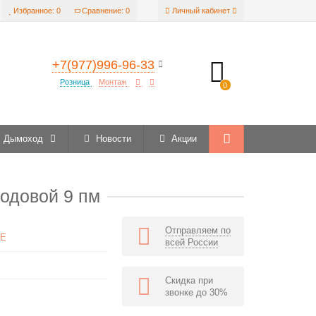
Избранное:
0
Сравнение:
0
Личный кабинет
+7(977)996-96-33
Розница
Монтаж
0
Дымоход
Новости
Акции
довой 9 пм
Отправляем по
E
всей России
Скидка при
звонке до 30%