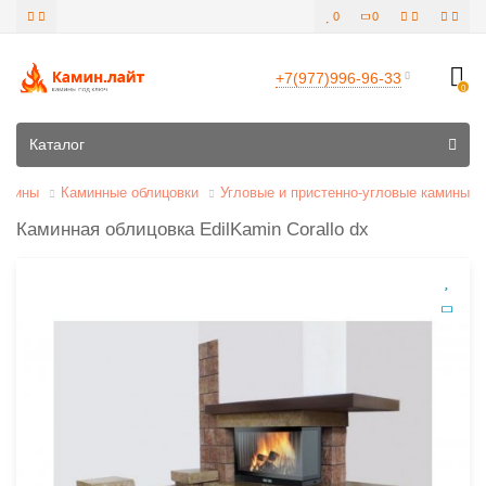
0
0
+7(977)996-96-33
0
Все категории
Каталог
амины
Каминные облицовки
Угловые и пристенно-угловые камины
Каминная облицовка EdilKamin Corallo dx