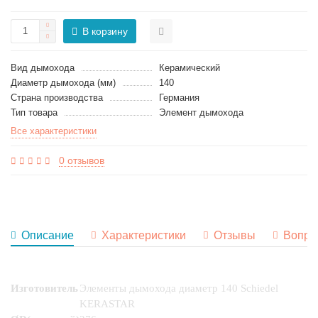
В корзину
Вид дымохода
Керамический
Диаметр дымохода (мм)
140
Страна производства
Германия
Тип товара
Элемент дымохода
Все характеристики
0 отзывов
Описание
Характеристики
Отзывы
Вопро
Изготовитель
Элементы дымохода диаметр 140 Schiedel
KERASTAR