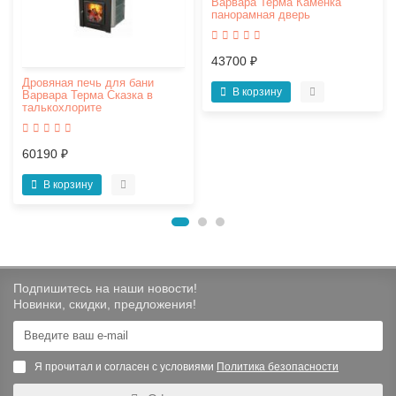
Варвара Терма Каменка
панорамная дверь
43700 ₽
Дровяная печь для бани
В корзину
Варвара Терма Сказка в
талькохлорите
60190 ₽
В корзину
Подпишитесь на наши новости!
Новинки, скидки, предложения!
Я прочитал и согласен с условиями
Политика безопасности