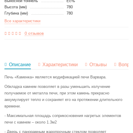
Выносной тоннель
Есть
Высота (мм)
780
Глубина (мм)
780
Все характеристики
0 отзывов
Описание
Характеристики
Отзывы
Вопро
Печь «Каменка» является модификацией печи Варвара.
Обкладка камнем позволяет в разы уменьшить излучение
получаемое от металла печи, при этом камень прекрасно
аккумулирует тепло и сохраняет его на протяжении длительного
времени.
- Максимальная площадь соприкосновения нагретых элементов
печи с камнем – около 1.3м2
- Дверь с панорамным жаропрочным стеклом позволяет