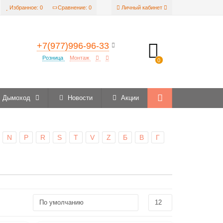
Избранное:
0
Сравнение:
0
Личный кабинет
+7(977)996-96-33
Розница
Монтаж
0
Дымоход
Новости
Акции
N
P
R
S
T
V
Z
Б
В
Г