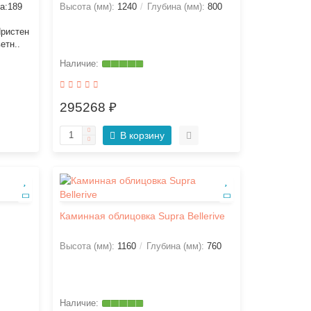
а:189
Высота (мм):
1240
Глубина (мм):
800
ристен
етн..
295268 ₽
В корзину
Каминная облицовка Supra Bellerive
Высота (мм):
1160
Глубина (мм):
760