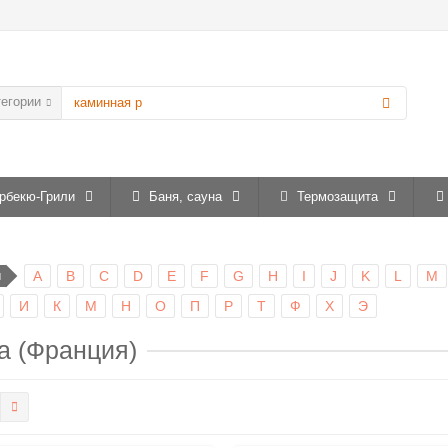
тегории
рбекю-Грили
Баня, сауна
Термозащита
ы
A
B
C
D
E
F
G
H
I
J
K
L
M
И
К
М
Н
О
П
Р
Т
Ф
Х
Э
a (Франция)