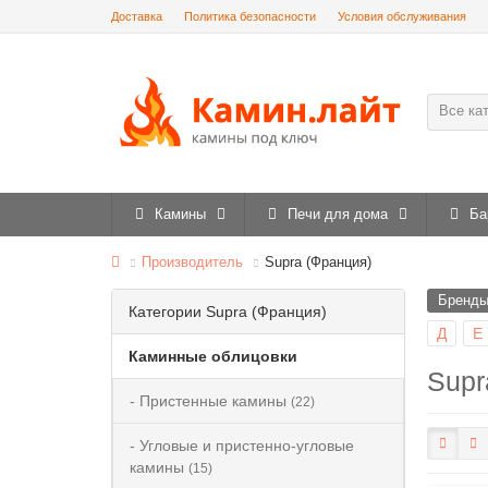
Доставка
Политика безопасности
Условия обслуживания
Все ка
Камины
Печи для дома
Ба
Производитель
Supra (Франция)
Бренд
Категории Supra (Франция)
Д
Е
Каминные облицовки
Supr
- Пристенные камины
(22)
- Угловые и пристенно-угловые
камины
(15)