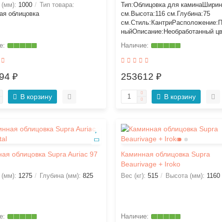
 (мм):
1000
Тип товара:
Тип:Облицовка для каминаШирин
ая облицовка
см.Высота:116 см.Глубина:75
см.Стиль:КантриРасположение:П
ныйОписание:Необработанный цв
94 ₽
253612 ₽
В корзину
В корзину
ая облицовка Supra Auriac 97
Каминная облицовка Supra
Beaurivage + Iroko
 (мм):
1275
Глубина (мм):
825
Вес (кг):
515
Высота (мм):
1160