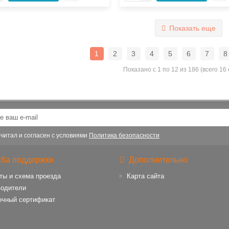
Показать еще
1
2
3
4
5
6
7
8
Показано с 1 по 12 из 186 (всего 16
читал и согласен с условиями
Политика безопасности
ба поддержки
Дополнительно
ты и схема проезда
Карта сайта
водители
очный сертификат