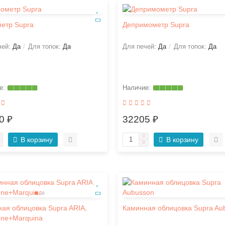
етр Supra
Депримометр Supra
чей:
Да
Для топок:
Да
Для печей:
Да
Для топок:
Да
0 ₽
32205 ₽
В корзину
В корзину
ая облицовка Supra ARIA,
Каминная облицовка Supra Au
gne+Marquina