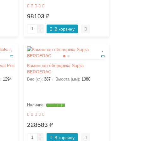
98103 ₽
В корзину
al Pris
Каминная облицовка Supra
BERGERAC
):
1294
Вес (кг):
387
Высота (мм):
1080
228583 ₽
В корзину