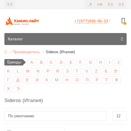
0
0
+7(977)996-96-33
0
Все категории
Каталог
Производитель
Sideros (Италия)
Бренды
A
B
C
D
E
F
G
H
I
J
K
L
M
N
P
R
S
T
V
Z
Б
В
Г
Д
Е
И
К
М
Н
О
П
Р
Т
Ф
Х
Э
Sideros (Италия)