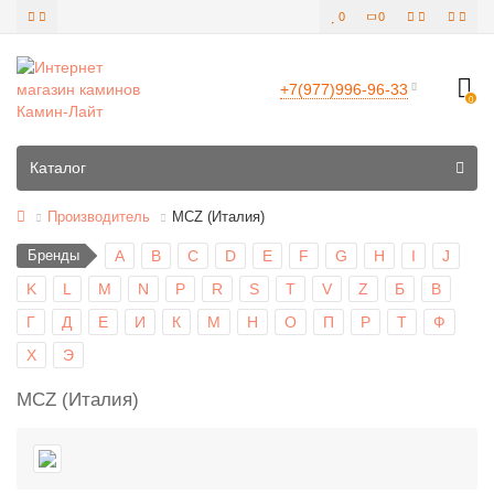
0
0
+7(977)996-96-33
0
Все категории
Каталог
Производитель
MCZ (Италия)
Бренды
A
B
C
D
E
F
G
H
I
J
K
L
M
N
P
R
S
T
V
Z
Б
В
Г
Д
Е
И
К
М
Н
О
П
Р
Т
Ф
Х
Э
MCZ (Италия)