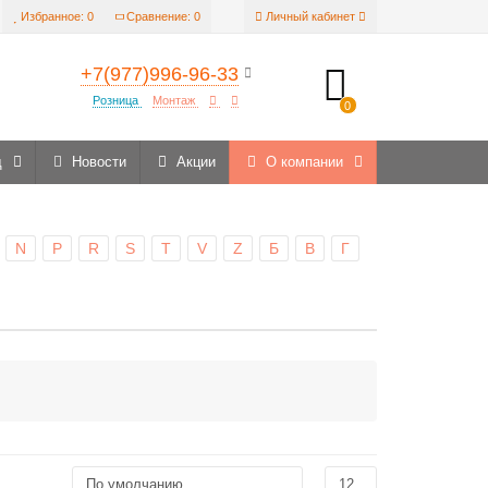
Избранное:
0
Сравнение:
0
Личный кабинет
+7(977)996-96-33
Розница
Монтаж
0
д
Новости
Акции
О компании
N
P
R
S
T
V
Z
Б
В
Г