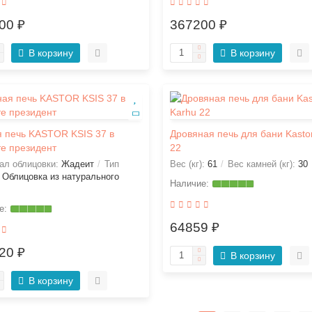
00 ₽
367200 ₽
В корзину
В корзину
 печь KASTOR KSIS 37 в
Дровяная печь для бани Kasto
е президент
22
ал облицовки:
Жадеит
Тип
Вес (кг):
61
Вес камней (кг):
30
:
Облицовка из натурального
64859 ₽
20 ₽
В корзину
В корзину