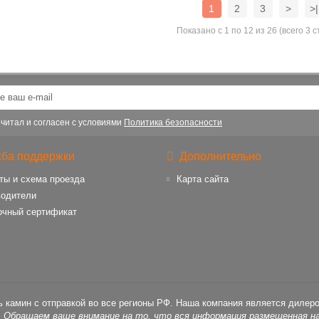
1
2
3
>
>|
Показано с 1 по 12 из 26 (всего 3 
читал и согласен с условиями
Политика безопасности
ба поддержки
Дополнительно
ты и схема проезда
Карта сайта
водители
очный сертификат
ь камин с отправкой во все регионы РФ. Наша компания является дилер
, Обращаем ваше внимание на то, что вся информация размещенная на