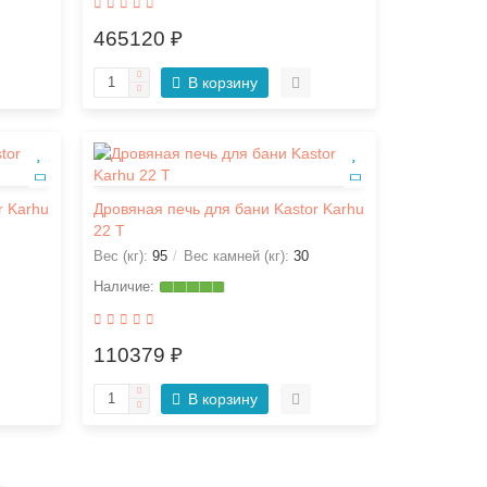
465120 ₽
В корзину
r Karhu
Дровяная печь для бани Kastor Karhu
22 T
Вес (кг):
95
Вес камней (кг):
30
110379 ₽
В корзину