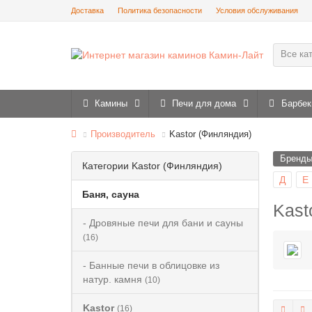
Доставка
Политика безопасности
Условия обслуживания
Все ка
Камины
Печи для дома
Барбек
Производитель
Kastor (Финляндия)
Бренд
Категории Kastor (Финляндия)
Д
Е
Баня, сауна
Kast
- Дровяные печи для бани и сауны
(16)
- Банные печи в облицовке из
натур. камня
(10)
Kastor
(16)