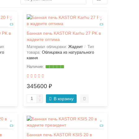
 PK в
Банная печь KASTOR Karhu 27 PK в
жадеите оптима
ип
Материал облицовки:
Жадеит
Тип
го
товара:
Облицовка из натурального
камня
345600 ₽
В корзину
в
Банная печь KASTOR KSIS 20 в