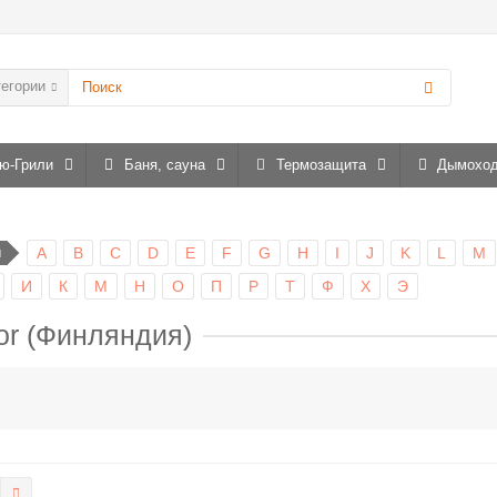
тегории
ю-Грили
Баня, сауна
Термозащита
Дымохо
ы
A
B
C
D
E
F
G
H
I
J
K
L
M
И
К
М
Н
О
П
Р
Т
Ф
Х
Э
or (Финляндия)