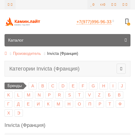
0
0
+7(977)996-96-33
0
Все категории
Каталог
Производитель
Invicta (Франция)
Категории Invicta (Франция)
Бренды
A
B
C
D
E
F
G
H
I
J
K
L
M
N
P
R
S
T
V
Z
Б
В
Г
Д
Е
И
К
М
Н
О
П
Р
Т
Ф
Х
Э
Invicta (Франция)