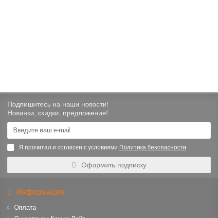
Дымосос для каминов Vortice TRM 10 ED 4P (15039VRT)
65000 ₽
В корзину
Подпишитесь на наши новости!
Новинки, скидки, предложения!
Я прочитал и согласен с условиями
Политика безопасности
Оформить подписку
Информация
Оплата