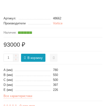
Артикул:
48662
Производители
Vortice
93000 ₽
В корзину
A (мм)
780
B (мм)
550
C (мм)
500
D (мм)
397
E (мм)
226
Все характеристики
0 отзывов