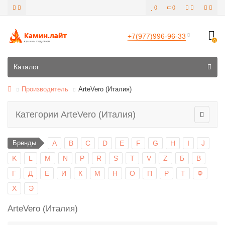
0
0
+7(977)996-96-33
0
Все категории
Каталог
Производитель
ArteVero (Италия)
Категории ArteVero (Италия)
Бренды
A
B
C
D
E
F
G
H
I
J
K
L
M
N
P
R
S
T
V
Z
Б
В
Г
Д
Е
И
К
М
Н
О
П
Р
Т
Ф
Х
Э
ArteVero (Италия)