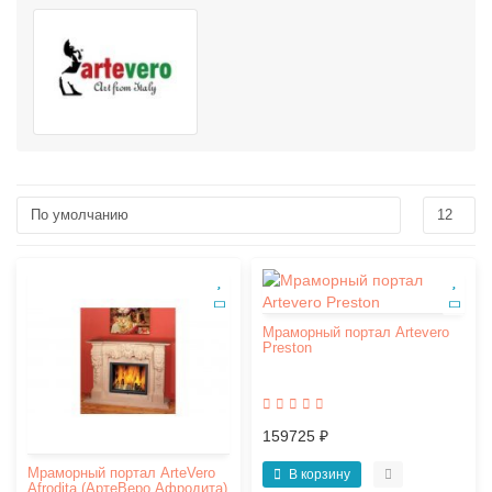
Мраморный портал Artevero
Preston
159725 ₽
Мраморный портал ArteVero
В корзину
Afrodita (АртеВеро Афродита)